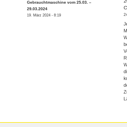
2
Gebrauchtmaschine vom 25.03. –
C
29.03.2024
2
19. März 2024 - 8:19
J
M
W
b
V
R
W
d
k
d
Z
L