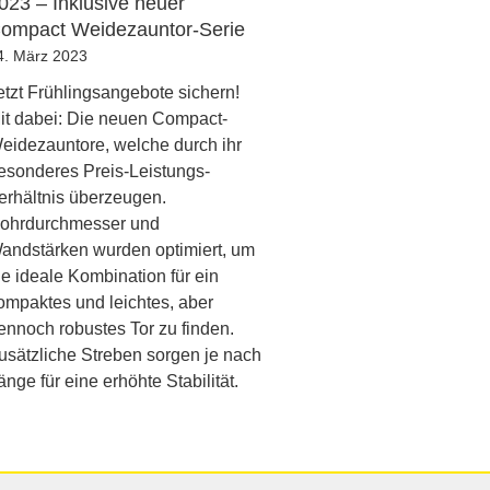
023 – Inklusive neuer
ompact Weidezauntor-Serie
4. März 2023
etzt Frühlingsangebote sichern!
it dabei: Die neuen Compact-
eidezauntore, welche durch ihr
esonderes Preis-Leistungs-
erhältnis überzeugen.
ohrdurchmesser und
andstärken wurden optimiert, um
ie ideale Kombination für ein
ompaktes und leichtes, aber
ennoch robustes Tor zu finden.
usätzliche Streben sorgen je nach
änge für eine erhöhte Stabilität.