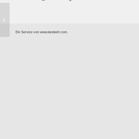
Den Winter in Schach
halten mit der HONDA
Schneefräse 970A TD
Ein Service von
www.landwirt.com.